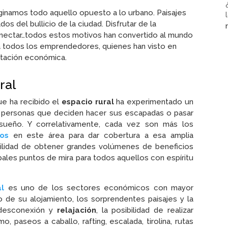
ginamos todo aquello opuesto a lo urbano. Paisajes
ados del bullicio de la ciudad. Disfrutar de la
sconectar…todos estos motivos han convertido al mundo
ra todos los emprendedores, quienes han visto en
otación económica.
ral
ue ha recibido el
espacio rural
ha experimentado un
s personas que deciden hacer sus escapadas o pasar
sueño. Y correlativamente, cada vez son más los
ios
en este área para dar cobertura a esa amplia
ilidad de obtener grandes volúmenes de beneficios
pales puntos de mira para todos aquellos con espíritu
al
es uno de los sectores económicos con mayor
io de su alojamiento, los sorprendentes paisajes y la
a desconexión y
relajación
, la posibilidad de realizar
mo, paseos a caballo, rafting, escalada, tirolina, rutas