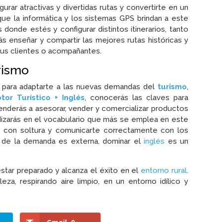
urar atractivas y divertidas rutas y convertirte en un
 que la informática y los sistemas GPS brindan a este
 donde estés y configurar distintos itinerarios, tanto
 enseñar y compartir las mejores rutas históricas y
 tus clientes o acompañantes.
rismo
para adaptarte a las nuevas demandas del
turismo
,
or Turístico + Inglés
, conocerás las claves para
enderás a asesorar, vender y comercializar productos
undizarás en el vocabulario que más se emplea en este
s
con soltura y comunicarte correctamente con los
e de la demanda es externa, dominar el
inglés
es un
star preparado y alcanza el éxito en el
entorno rural
.
a, respirando aire limpio, en un entorno idílico y