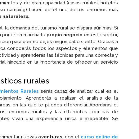
jamientos y de gran capacidad (casas rurales, hoteles
luso camping) hacen de él uno de los entornos más
la
naturaleza
.
l, la demanda del turismo rural se dispara aún más. Si
a poner en marcha tu
propio negocio
en este sector,
ión para que no dejes ningún cabo suelto. Gracias a
ica conocerás todos los aspectos y elementos que
ctividad y aprenderás las técnicas para una correcta y
ial hincapié en la importancia de ofrecer un servicio
sticos rurales
amientos Rurales
serás capaz de analizar cuál es el
jamiento. Aprenderás a realizar el análisis de la
reas en las que te puedes diferenciar. Abordarás el
los entornos rurales y las diferentes técnicas de
ntes vivan una experiencia única e irrepetible. Se
erimentar nuevas
aventuras
, con el
curso online de