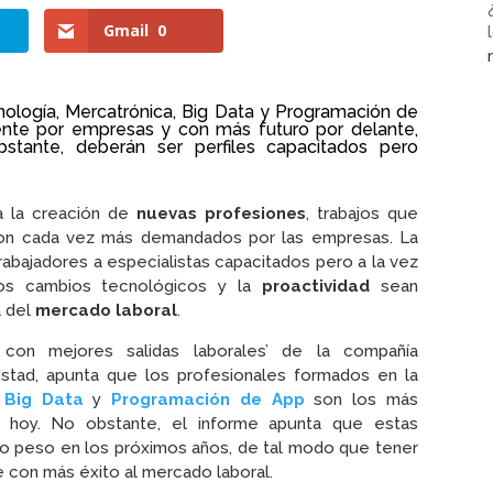
Gmail
0
nología, Mercatrónica,
Big Data
y
Programación de
te por empresas y con más futuro por delante,
tante, deberán ser perfiles capacitados pero
a la creación de
nuevas profesiones
, trabajos que
son cada vez más demandados por las empresas. La
trabajadores a especialistas capacitados pero a la vez
s cambios tecnológicos y la
proactividad
sean
a del
mercado laboral
.
 con mejores salidas laborales’ de la compañía
tad, apunta que los profesionales formados en la
,
Big Data
y
Programación de App
son los más
hoy. No obstante, el informe apunta que estas
do peso en los próximos años, de tal modo que tener
 con más éxito al mercado laboral.