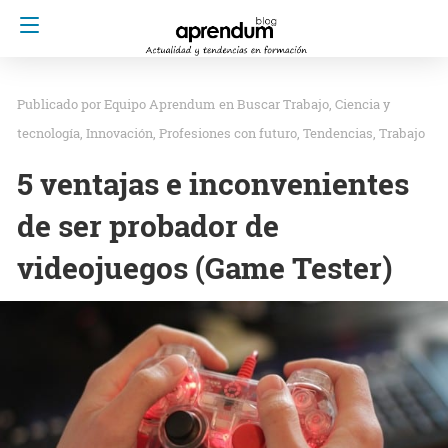
Equipo Aprendum
en
Buscar Trabajo
Ciencia y
tecnología
Innovación
Profesiones con futuro
Tendencias
Trabajo
5 ventajas e inconvenientes
de ser probador de
videojuegos (Game Tester)