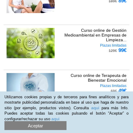
89
€
189
€
Curso online de Gestión
Medioambiental en Empresas de
Limpieza...
Plazas limitadas
99
€
129
€
Curso online de Terapeuta de
Bienestar Emocional
Plazas limitadas
49
€
69
€
Utilizamos cookies propias y de terceros para fines analíticos y para
mostrarte publicidad personalizada en base al uso que haga de nuestro
aqui
sitio (por ejemplo, productos vistos). Consulta
para más Info.
Puedes aceptar todas las cookies pulsando el botón “Aceptar” o
aqui
configurar/rechazar su uso
Curso online de Medicina Forense y
Criminalística
Aceptar
Plazas agotadas