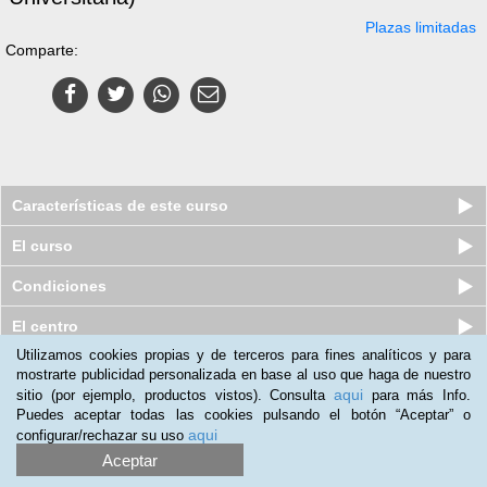
Plazas limitadas
Comparte:
Características de este curso
El curso
Condiciones
El centro
Utilizamos cookies propias y de terceros para fines analíticos y para
mostrarte publicidad personalizada en base al uso que haga de nuestro
Curso online de Manipulación de
aqui
sitio (por ejemplo, productos vistos). Consulta
para más Info.
Residuos y Productos Químicos ...
Puedes aceptar todas las cookies pulsando el botón “Aceptar” o
Plazas limitadas
99
€
aqui
configurar/rechazar su uso
129
€
Aceptar