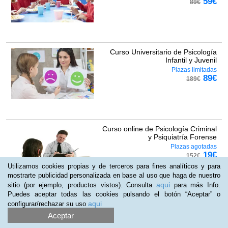
59
€
89
€
Curso Universitario de Psicología
Infantil y Juvenil
Plazas limitadas
89
€
189
€
Curso online de Psicología Criminal
y Psiquiatría Forense
Plazas agotadas
19
€
152
€
Utilizamos cookies propias y de terceros para fines analíticos y para
mostrarte publicidad personalizada en base al uso que haga de nuestro
(
21
)
aqui
sitio (por ejemplo, productos vistos). Consulta
para más Info.
Puedes aceptar todas las cookies pulsando el botón “Aceptar” o
aqui
configurar/rechazar su uso
Pack de 4 cursos online de Gestión
de Residuos Industriales
Aceptar
Plazas limitadas