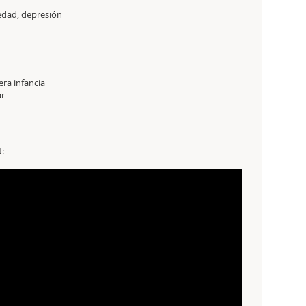
edad, depresión
era infancia
ar
: