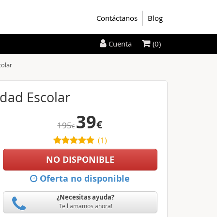
Contáctanos
Blog
(0)
Cuenta
colar
Edad Escolar
39
€
195
€
(
1
)
NO DISPONIBLE
Oferta no disponible
¿Necesitas ayuda?
Te llamamos ahora!