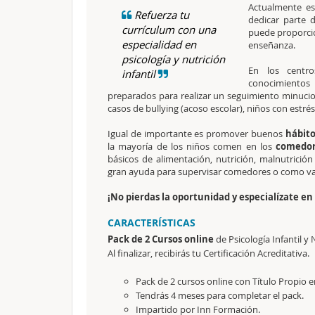
Actualmente es
Refuerza tu
dedicar parte 
currículum con una
puede proporci
especialidad en
enseñanza.
psicología y nutrición
En los centr
infantil
conocimiento
preparados para realizar un seguimiento minucio
casos de bullying (acoso escolar), niños con estré
Igual de importante es promover buenos
hábito
la mayoría de los niños comen en los
comedore
básicos de alimentación, nutrición, malnutrició
gran ayuda para supervisar comedores o como va
¡No pierdas la oportunidad y especialízate en 
CARACTERÍSTICAS
Pack de 2 Cursos online
de Psicología Infantil y
Al finalizar, recibirás tu
Certificación Acreditativa.
Pack de 2 cursos online con Título Propio en
Tendrás 4 meses para completar el pack.
Impartido por Inn Formación.