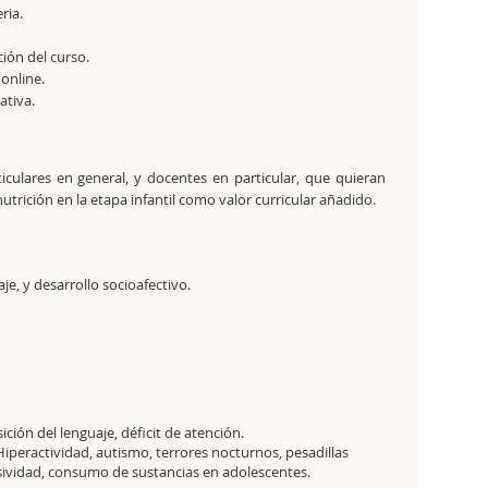
ria.
ción del curso.
 online.
tativa.
ticulares en general, y docentes en particular, que quieran
nutrición en la etapa infantil como valor curricular añadido.
je, y desarrollo socioafectivo.
ción del lenguaje, déficit de atención.
Hiperactividad, autismo, terrores nocturnos, pesadillas
ividad, consumo de sustancias en adolescentes.