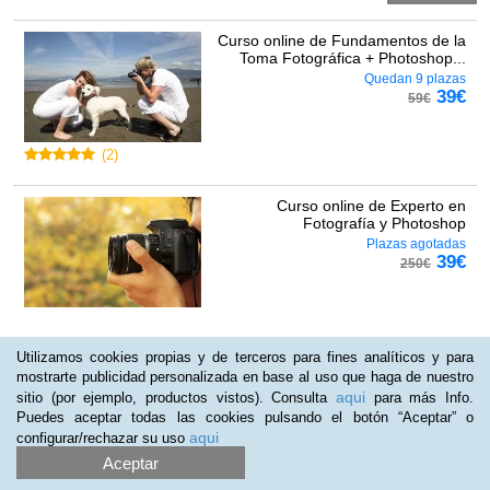
Curso online de Fundamentos de la
Toma Fotográfica + Photoshop...
Quedan 9 plazas
39
€
59
€
(
2
)
Curso online de Experto en
Fotografía y Photoshop
Plazas agotadas
39
€
250
€
Utilizamos cookies propias y de terceros para fines analíticos y para
Curso online de Machine Learning
mostrarte publicidad personalizada en base al uso que haga de nuestro
con Python
aqui
sitio (por ejemplo, productos vistos). Consulta
para más Info.
Plazas limitadas
Puedes aceptar todas las cookies pulsando el botón “Aceptar” o
69
€
99
€
aqui
configurar/rechazar su uso
Aceptar