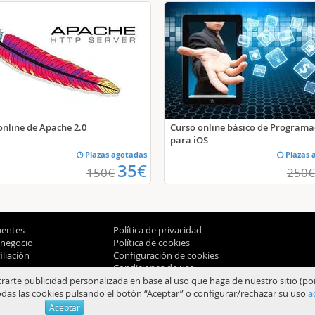
online de Apache 2.0
Curso online básico de Programa
para iOS
Plazas agotadas
Plazas 
35
€
150
€
250
€
uentes
Política de privacidad
 negocio
Política de cookies
liación
Configuración de cookies
Condiciones de uso
trarte publicidad personalizada en base al uso que haga de nuestro sitio (po
das las cookies pulsando el botón “Aceptar” o configurar/rechazar su uso
a
© 2012-2026 Aprendum
Aceptar