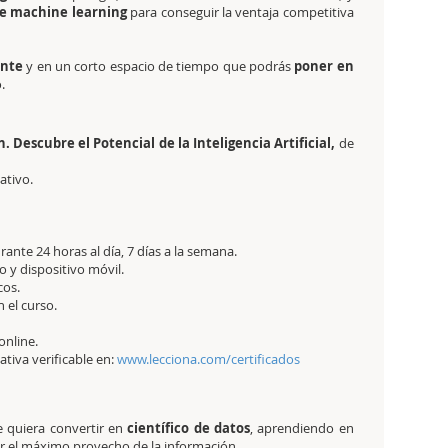
e machine learning
para conseguir la ventaja competitiva
ante
y en un corto espacio de tiempo que podrás
poner en
.
Descubre el Potencial de la Inteligencia Artificial,
de
tativo.
ante 24 horas al día, 7 días a la semana.
 y dispositivo móvil.
cos.
 el curso.
online.
tativa verificable en:
www.lecciona.com/certificados
e quiera convertir en
científico de datos
, aprendiendo en
r el máximo provecho de la información.