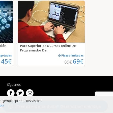
ción
Pack Superior de 6 Cursos online De
Programador De...
agotadas
Plazas limitadas
45
€
69
€
89
€
Síguenos
r ejemplo, productos vistos).
qui