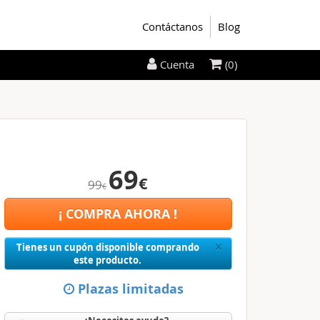
Contáctanos
Blog
(0)
Cuenta
69
€
99
€
¡ COMPRA AHORA !
Close
×
Tienes un cupón disponible comprando
este producto.
Plazas limitadas