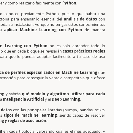
r y cómo realizarlo fácilmente con
Python.
io conocer previamente Python, puesto que habrá una
toria para enseñar lo esencial del
análisis de datos
con
 toda su instalación. Aunque no tengas estos conocimientos
 aplicar Machine Learning con Python
de manera
ne Learning con Python
no es solo aprender todo lo
no que en cada bloque se revisarán
casos prácticos reales
 para que lo puedas adaptar fácilmente a tu caso de uso
 de perfiles especializados en Machine Learning
que
rmación para conseguir la ventaja competitiva que ofrece
ng
y sabrás
qué modelo y algoritmo utilizar para cada
la
Inteligencia Artificial
y el
Deep Learning
.
e datos
con las principales librerías (numpy, pandas, scikit-
es
tipos de machine learning
, siendo capaz de resolver
ng y reglas de asociación.
g
en cada tipología, valorando cuál es el más adecuado, y