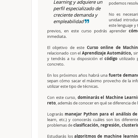
Learning y adquiere un
podemos resolve
perfil especializado de
No es necesar
creciente demanda y
unidad introduc
empleabilidad
este lenguaje y
previos, en este curso podrás aprender
cómo
inmediata.
El objetivo de este
Curso online de Machi
relacionado con el
Aprendizaje Automático,
si
y tendrás a tu disposición el
código
utilizado
concreto.
En los próximos años habrá una
fuerte demanda
sepan cómo sacar el máximo provecho de la info
utilizar este tipo de técnicas.
Con este curso,
dominarás el Machine Learni
reto
, además de conocer en qué se diferencia de 
Lograrás
manejar Python para el análisis d
learn, etc.) y conocerás cuáles son los diferent
problemas de
clasificación, regresión, clusteri
Estudiarás los
algoritmos de machine learnin