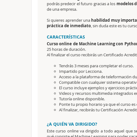
podrás predecir el futuro gracias a los
modelos d
de una empresa.
Si quieres aprender una
habilidad muy import
práctica de inmediato
, sin duda este es tu curso
CARACTERÍSTICAS
Curso online de Machine Learning con Python. 
25 horas de duración.
Al finalizar el curso recibirás un Certificado Acredi
Tendrás 3 meses para completar el curso.
Impartido por Lecciona.
Acceso a la plataforma de teleformación dur
Compatible con cualquier sistema operativo
El curso incluye ejemplos y ejercicios prácti
Videos y recursos multimedia integrados en
Tutoría online disponible.
Ponte tu propio horario ya que el curso es 
Al finalizar, recibirás tu Certificación Acredi
¿A QUIÉN VA DIRIGIDO?
Este curso online va dirigido a todo aquel que s
qué consiste el Machine Learning para poder saca