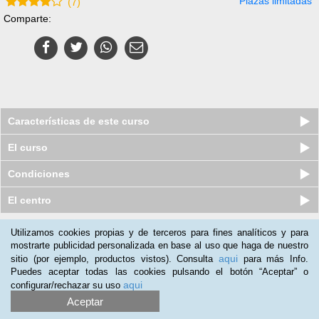
Plazas limitadas
(
7
)
Comparte:
Características de este curso
El curso
Condiciones
El centro
Utilizamos cookies propias y de terceros para fines analíticos y para
Nuestros clientes opinan:
mostrarte publicidad personalizada en base al uso que haga de nuestro
aqui
sitio (por ejemplo, productos vistos). Consulta
para más Info.
Gloria Villanueva
(08-09-2019)
Puedes aceptar todas las cookies pulsando el botón “Aceptar” o
Lo utilizo como herramienta para optar a otra área laboral.Lo
aqui
configurar/rechazar su uso
recomendaría a amigos y compañeros que me pidan la opinión
Aceptar
del curso.