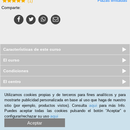
Plazas limitadas
(
1
)
Comparte:
Características de este curso
El curso
Condiciones
El centro
Utilizamos cookies propias y de terceros para fines analíticos y para
Nuestros clientes opinan:
mostrarte publicidad personalizada en base al uso que haga de nuestro
aqui
sitio (por ejemplo, productos vistos). Consulta
para más Info.
Maria Rios
(29-04-2015)
Puedes aceptar todas las cookies pulsando el botón “Aceptar” o
el curso de protocolo social lo pondre en practica siempre que
aqui
configurar/rechazar su uso
tenga ocasion y ademas en mi curriculum
Aceptar