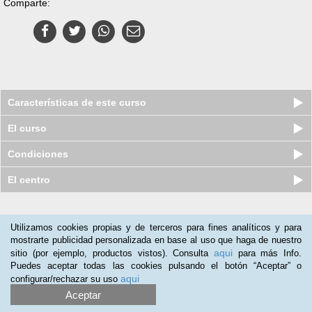
Comparte:
Características de este curso
El curso
Condiciones
El centro
Nuestros clientes opinan:
Utilizamos cookies propias y de terceros para fines analíticos y para
mostrarte publicidad personalizada en base al uso que haga de nuestro
Oarso Sagardotegia
(28-01-2019)
aqui
sitio (por ejemplo, productos vistos). Consulta
para más Info.
Algo flojo
Puedes aceptar todas las cookies pulsando el botón “Aceptar” o
aqui
configurar/rechazar su uso
Lucila Contreras
(28-04-2016)
Aceptar
Es excelente y lo recomendaría