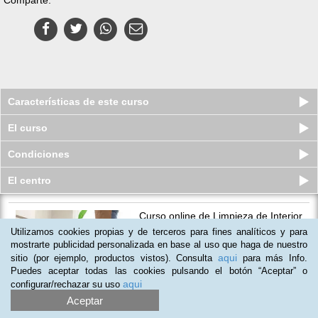
Características de este curso
El curso
Condiciones
El centro
Curso online de Limpieza de Interior
de Inmuebles
Utilizamos cookies propias y de terceros para fines analíticos y para
Plazas limitadas
mostrarte publicidad personalizada en base al uso que haga de nuestro
79
€
129
€
aqui
sitio (por ejemplo, productos vistos). Consulta
para más Info.
Puedes aceptar todas las cookies pulsando el botón “Aceptar” o
aqui
configurar/rechazar su uso
Aceptar