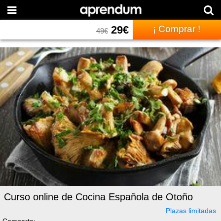
29
€
¡ Comprar !
49
€
Curso online de Cocina Española de Otoño
Plazas limitadas
Comparte: