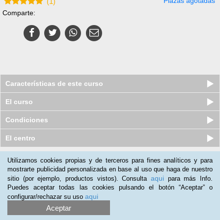
Plazas agotadas
(
1
)
Comparte:
Características de este curso
El curso
Condiciones
El centro
Utilizamos cookies propias y de terceros para fines analíticos y para
Nuestros clientes opinan:
mostrarte publicidad personalizada en base al uso que haga de nuestro
aqui
sitio (por ejemplo, productos vistos). Consulta
para más Info.
Alejandra Stubbia
(23-03-2018)
Puedes aceptar todas las cookies pulsando el botón “Aceptar” o
Me ayudo en mi profesión. Lo recomendaría totalmente.
aqui
configurar/rechazar su uso
Aceptar