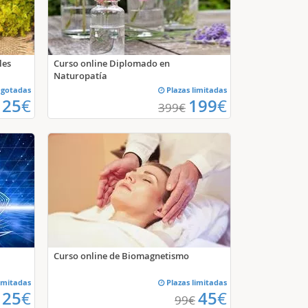
les
Curso online Diplomado en
Naturopatía
agotadas
Plazas limitadas
25
€
199
€
399
€
Curso online de Biomagnetismo
imitadas
Plazas limitadas
25
€
45
€
99
€