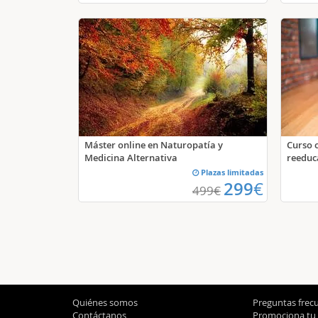
Máster online en Naturopatía y
Curso 
Medicina Alternativa
reeduca
Plazas limitadas
299
€
499
€
Quiénes somos
Preguntas frec
Contáctanos
Promociona tu