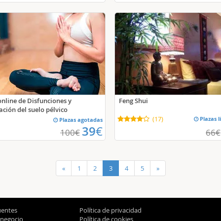
Feng Shui
online de Disfunciones y
ción del suelo pélvico
(
17
)
Plazas l
Plazas agotadas
39
€
100
€
66
€
«
1
2
3
4
5
»
uentes
Política de privacidad
 negocio
Política de cookies