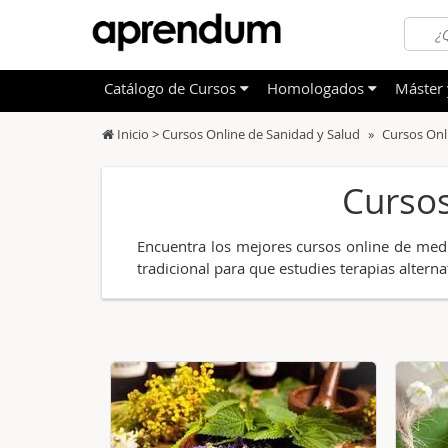
Catálogo
de
Cursos
Homologados
Máster 
Inicio >
Cursos Online de Sanidad y Salud
Cursos Onl
TODOS
TODOS
Sanidad
Salud
Cursos
OFERTAS DESTACADAS
ECTS
Informá
Educac
CURSOS MÁS VALORADOS
CNFC
Idioma
Admini
(Comisión Nacional de Formación)
Encuentra los mejores cursos online de medic
NOVEDADES DE NUESTRO CATÁLOGO
Admini
Market
tradicional para que estudies terapias altern
Deporte
Educac
Otras T