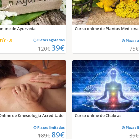
Curso online de Plantas Medicina
online de Ayurveda
(
3
)
Plazas agotadas
Plazas 
39
€
120
€
75
€
Online de Kinesiología Acreditado
Curso online de Chakras
Plazas limitadas
Plazas l
89
€
189
€
39
€