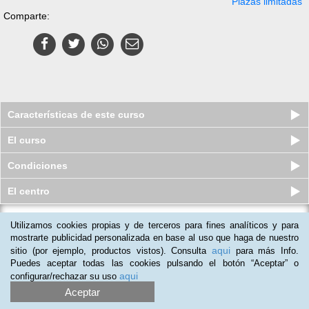
Plazas limitadas
Comparte:
Características de este curso
El curso
Condiciones
El centro
Utilizamos cookies propias y de terceros para fines analíticos y para
Doble Máster online en Psicología
Clínica y de Salud y Prevenc...
mostrarte publicidad personalizada en base al uso que haga de nuestro
aqui
sitio (por ejemplo, productos vistos). Consulta
para más Info.
Plazas limitadas
349
€
549
€
Puedes aceptar todas las cookies pulsando el botón “Aceptar” o
aqui
configurar/rechazar su uso
Aceptar