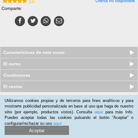
Oferta no disponible
(
1
)
Comparte:
Características de este curso
El curso
Condiciones
El centro
Utilizamos cookies propias y de terceros para fines analíticos y para
Nuestros clientes opinan:
mostrarte publicidad personalizada en base al uso que haga de nuestro
aqui
sitio (por ejemplo, productos vistos). Consulta
para más Info.
Lourdes Gonzalez
(21-05-2018)
Puedes aceptar todas las cookies pulsando el botón “Aceptar” o
se le recomendaria a todas aquellas personas que tengan perro
aqui
configurar/rechazar su uso
Aceptar