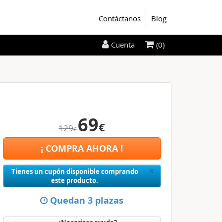
Contáctanos
Blog
(0)
Cuenta
69
€
129
€
¡ COMPRA AHORA !
Close
×
Tienes un cupón disponible comprando
este producto.
Quedan 3 plazas