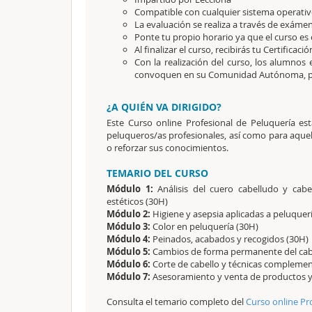
Compatible con cualquier sistema operativo
La evaluación se realiza a través de exámen
Ponte tu propio horario ya que el curso es 
Al finalizar el curso, recibirás tu Certificaci
Con la realización del curso, los alumnos
convoquen en su Comunidad Autónoma, pa
¿A QUIÉN VA DIRIGIDO?
Este Curso online Profesional de Peluquería es
peluqueros/as profesionales, así como para aquel
o reforzar sus conocimientos.
TEMARIO DEL CURSO
Módulo 1:
Análisis del cuero cabelludo y cabel
estéticos (30H)
Módulo 2:
Higiene y asepsia aplicadas a peluquer
Módulo 3:
Color en peluquería (30H)
Módulo 4:
Peinados, acabados y recogidos (30H)
Módulo 5:
Cambios de forma permanente del cabe
Módulo 6:
Corte de cabello y técnicas complemen
Módulo 7:
Asesoramiento y venta de productos y 
Consulta el temario completo del
Curso online Pr