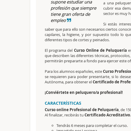
supone estudiar una
a una peluquer
profesión que siempre
cubrir esa dem
sector es muy h
tiene gran oferta de
empleo
Si estás inter
saber que para ello son necesarios ciertos conoci
capilares, la higiene, y por supuesto todo lo que
diferentes tipos de cortes y peinados.
El programa del
Curso Online de Peluquería
e
que describen las diferentes técnicas, protocolos
permitirán prepararte a fondo para ejercer este of
Para los alumnos españoles, este
Curso Profesio
se requieren para poder presentarte, si lo dese
Autónoma, para obtener el
Certificado de Profe
¡Conviértete en peluquero/a profesional!
CARACTERÍSTICAS
Curso online Profesional de Peluquería
, de 15
Al finalizar, recibirás tu
Certificado Acreditativo
.
Tendrás 6 meses para completar el curso.
Impartido por Lecciona