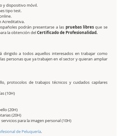
 y dispositivo móvil.
es tipo test.
online.
ón Acreditativa.
 españoles podrán presentarse a las
pruebas libres
que se
ra la obtención del
Certificado de Profesionalidad.
tá dirigido a todos aquellos interesados en trabajar como
las personas que ya trabajen en el sector y quieran ampliar
lo, protocolos de trabajos técnicos y cuidados capilares
ías (10H)
llo (20H)
tarias (20H)
servicios para la imagen personal (10H)
ofesional de Peluquería
.