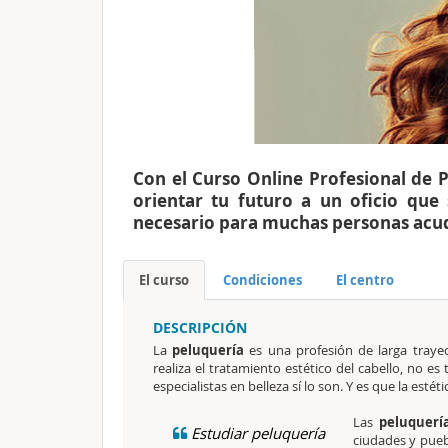
Con el Curso Online Profesional de 
orientar tu futuro a un oficio que
necesario para muchas personas acudi
El curso
Condiciones
El centro
DESCRIPCIÓN
La
peluquería
es una profesión de larga trayec
realiza el tratamiento estético del cabello, no es
especialistas en belleza sí lo son. Y es que la estét
Las
peluquerí
Estudiar peluquería
ciudades y pueb