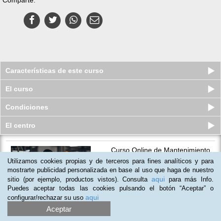
Características de este curso
El curso
Condiciones
El centro
Curso Online de Mantenimiento
General de Edificios y Viviendas
Utilizamos cookies propias y de terceros para fines analíticos y para
Plazas limitadas
mostrarte publicidad personalizada en base al uso que haga de nuestro
79
€
149
€
aqui
sitio (por ejemplo, productos vistos). Consulta
para más Info.
Puedes aceptar todas las cookies pulsando el botón “Aceptar” o
aqui
configurar/rechazar su uso
(
4
)
Aceptar