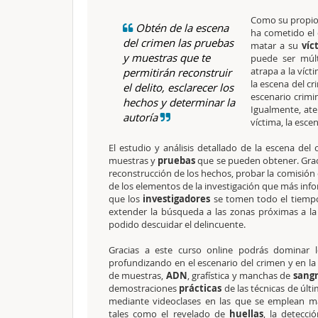
Como su propio 
Obtén de la escena
ha cometido el d
del crimen las pruebas
matar a su
víc
y muestras que te
puede ser múlt
atrapa a la víct
permitirán reconstruir
la escena del cr
el delito, esclarecer los
escenario crimin
hechos y determinar la
Igualmente, ate
autoría
víctima, la esce
El estudio y análisis detallado de la escena de
muestras y
pruebas
que se pueden obtener. Graci
reconstrucción de los hechos, probar la comisión d
de los elementos de la investigación que más info
que los
investigadores
se tomen todo el tiempo
extender la búsqueda a las zonas próximas a la
podido descuidar el delincuente.
Gracias a este curso online podrás dominar
profundizando en el escenario del crimen y en la b
de muestras,
ADN
, grafística y manchas de
sang
demostraciones
prácticas
de las técnicas de últi
mediante videoclases en las que se emplean ma
tales como el revelado de
huellas
, la detecci