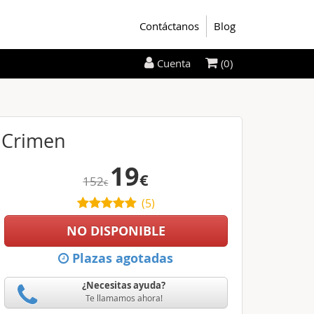
Contáctanos
Blog
(0)
Cuenta
l Crimen
19
€
152
€
(
5
)
NO DISPONIBLE
Plazas agotadas
¿Necesitas ayuda?
Te llamamos ahora!