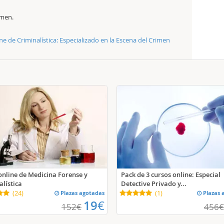
imen.
ne de Criminalística: Especializado en la Escena del Crimen
online de Medicina Forense y
Pack de 3 cursos online: Especial
alística
Detective Privado y...
(
24
)
Plazas agotadas
(
1
)
Plazas 
19
€
152
€
456
€