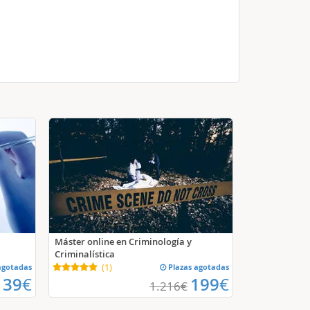
Máster online en Criminología y
Criminalística
agotadas
(
1
)
Plazas agotadas
39
€
199
€
1.216
€