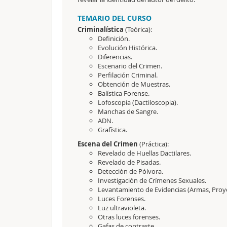
TEMARIO DEL CURSO
Criminalística
(Teórica):
Definición.
Evolución Histórica.
Diferencias.
Escenario del Crimen.
Perfilación Criminal.
Obtención de Muestras.
Balística Forense.
Lofoscopia (Dactiloscopia).
Manchas de Sangre.
ADN.
Grafística.
Escena del Crimen
(Práctica):
Revelado de Huellas Dactilares.
Revelado de Pisadas.
Detección de Pólvora.
Investigación de Crímenes Sexuales.
Levantamiento de Evidencias (Armas, Proyec
Luces Forenses.
Luz ultravioleta.
Otras luces forenses.
Gafas de contraste.