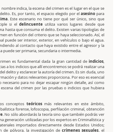
nombre indica, la escena del crimen es el lugar en el que se
elito. Es, por tanto, el espacio elegido por el
asesino
para
tima
. Este escenario no tiene por qué ser único, sino que
iple si el
delincuente
utiliza varios lugares desde que
ima hasta que consuma el delito. Existen varias tipologías de
imen en función del criterio que se haya seleccionado. Así, el
al puede ser interior, exterior, en vehículos o bajo el agua.
ndiendo al contacto que haya existido entre el agresor y la
na puede ser primaria, secundaria o intermedia.
l crimen es fundamental dada la gran cantidad de
indicios
,
as a los indicios que allí encontremos se podrá realizar una
el delito y esclarecer la autoría del crimen. Es sin duda, uno
rmación y datos relevantes proporciona. Por eso es esencial
 necesario para no dejar escapar ningún detalle, así como
 escena del crimen por las pruebas o indicios que hubiera
 los conceptos
teóricos
más relevantes en este ámbito,
alística forense, lofoscopia, perfilación criminal, obtención
re
. No sólo abordarás la teoría sino que también podrás ver
ma generación utilizadas por los expertos en Criminalística y
teriales importados directamente desde Estados Unidos;
ón de pólvora, la investigación de
crímenes sexuales
, el