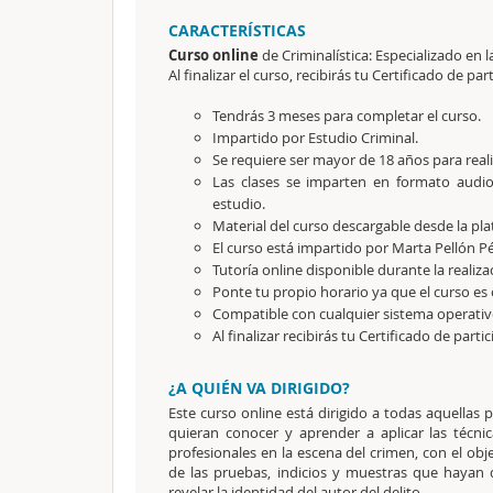
CARACTERÍSTICAS
Curso online
de Criminalística: Especializado en 
Al finalizar el curso, recibirás tu Certificado de par
Tendrás 3 meses para completar el curso.
Impartido por Estudio Criminal.
Se requiere ser mayor de 18 años para reali
Las clases se imparten en formato audio
estudio.
Material del curso descargable desde la pl
El curso está impartido por Marta Pellón P
Tutoría online disponible durante la realiza
Ponte tu propio horario ya que el curso es 
Compatible con cualquier sistema operativo
Al finalizar recibirás tu Certificado de parti
¿A QUIÉN VA DIRIGIDO?
Este curso online está dirigido a todas aquellas 
quieran conocer y aprender a aplicar las técnic
profesionales en la escena del crimen, con el ob
de las pruebas, indicios y muestras que haya
revelar la identidad del autor del delito.