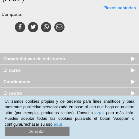
Plazas agotadas
Comparte:
Características de este curso
El curso
Condiciones
El centro
Utilizamos cookies propias y de terceros para fines analíticos y para
mostrarte publicidad personalizada en base al uso que haga de nuestro
Curso online de Prevención de
aqui
sitio (por ejemplo, productos vistos). Consulta
para más Info.
Riesgos Laborales en la Construc...
Puedes aceptar todas las cookies pulsando el botón “Aceptar” o
Quedan 2 plazas
49
€
aqui
configurar/rechazar su uso
280
€
Aceptar