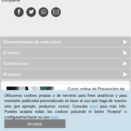
Características de este curso
El curso
Condiciones
El centro
Curso online de Prevención de
Riesgos Personales y en el Traba...
Utilizamos cookies propias y de terceros para fines analíticos y para
Plazas limitadas
mostrarte publicidad personalizada en base al uso que haga de nuestro
29
€
59
€
aqui
sitio (por ejemplo, productos vistos). Consulta
para más Info.
Puedes aceptar todas las cookies pulsando el botón “Aceptar” o
aqui
configurar/rechazar su uso
Aceptar