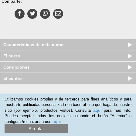
Comparte:
Características de este curso
El curso
Condiciones
El centro
Nuestros clientes opinan:
Utilizamos cookies propias y de terceros para fines analíticos y para
mostrarte publicidad personalizada en base al uso que haga de nuestro
Bernardo Martínez
(03-06-2019)
aqui
sitio (por ejemplo, productos vistos). Consulta
para más Info.
Este curso ha ampliado mis conocimientos vertiginosamente. Lo
Puedes aceptar todas las cookies pulsando el botón “Aceptar” o
recomiendo a todos los que trabajan en la rama, pues no solo les
aqui
configurar/rechazar su uso
actualizaria sino tambien que ampliaria sus conocimientos a la
Aceptar
altura de la exigencia actual en estos campos.