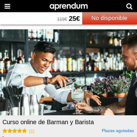
25
€
No disponible
119
€
Curso online de Barman y Barista
Plazas agotadas
(
1
)