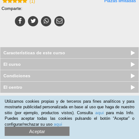
Plazas limitadas
(
1
)
Comparte:
Características de este curso
El curso
Condiciones
El centro
Utilizamos cookies propias y de terceros para fines analíticos y para
Nuestros clientes opinan:
mostrarte publicidad personalizada en base al uso que haga de nuestro
aqui
sitio (por ejemplo, productos vistos). Consulta
para más Info.
Manuel
(25-01-2019)
Puedes aceptar todas las cookies pulsando el botón “Aceptar” o
Los cursos son muy completos.y muy bien explicados los temas
aqui
configurar/rechazar su uso
Aceptar