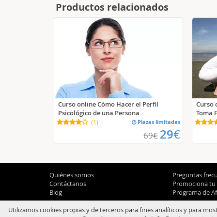
Productos relacionados
Curso online Cómo Hacer el Perfil
Curso 
Psicológico de una Persona
Toma F
(
1
)
Plazas limitadas
29
€
69
€
Quiénes somos
Preguntas frec
Contáctanos
Promociona tu
Blog
Programa de Afi
Utilizamos cookies propias y de terceros para fines analíticos y para mos