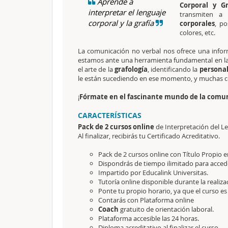
Aprende a
Corporal y Gr
interpretar el lenguaje
transmiten a
corporal y la grafía
corporales
, po
colores, etc.
La comunicación no verbal nos ofrece una infor
estamos ante una herramienta fundamental en la
el arte de la
grafología
, identificando la
persona
le están sucediendo en ese momento, y muchas c
¡
Fórmate en el fascinante mundo de la comuni
CARACTERÍSTICAS
Pack de 2 cursos online
de Interpretación del Le
Al finalizar, recibirás tu Certificado Acreditativo.
Pack de 2 cursos online con Título Propio 
Dispondrás de tiempo ilimitado para accede
Impartido por Educalink Universitas.
Tutoría online disponible durante la realiza
Ponte tu propio horario, ya que el curso es
Contarás con Plataforma online
Coach
gratuito de orientación laboral.
Plataforma accesible las 24 horas.
Diploma acreditativo al finalizar el curso.