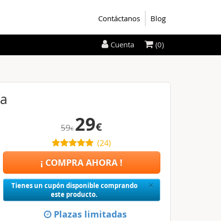
Contáctanos
Blog
(0)
Cuenta
ía
29
€
59
€
(
24
)
¡ COMPRA AHORA !
Close
×
Tienes un cupón disponible comprando
este producto.
Plazas limitadas