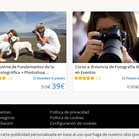
online de Fundamentos de la
Curso a distancia de Fotografía B
otográfica + Photoshop...
en Eventos
(
2
)
Quedan 9 plazas
(
1
)
Plazas 
39
€
59
€
190
€
uentes
Política de privacidad
 negocio
Política de cookies
liación
Configuración de cookies
Condiciones de uso
trarte publicidad personalizada en base al uso que haga de nuestro sitio (po