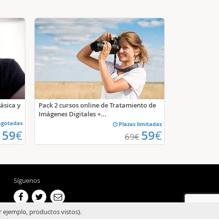
ásica y
Pack 2 cursos online de Tratamiento de
Imágenes Digitales +...
agotadas
Plazas limitadas
59
€
59
€
69
€
Síguenos
r ejemplo, productos vistos).