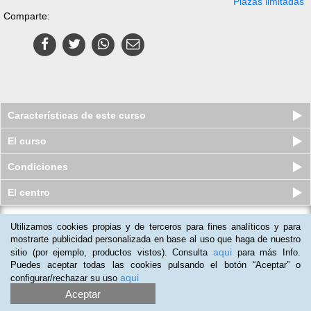
Plazas limitadas
Comparte:
Características de este curso
El curso
Condiciones
El centro
Utilizamos cookies propias y de terceros para fines analíticos y para
Curso online de Manipulador de
Alimentos Attiva
mostrarte publicidad personalizada en base al uso que haga de nuestro
aqui
sitio (por ejemplo, productos vistos). Consulta
para más Info.
Plazas limitadas
19
€
39
€
Puedes aceptar todas las cookies pulsando el botón “Aceptar” o
aqui
configurar/rechazar su uso
Aceptar
(
5
)