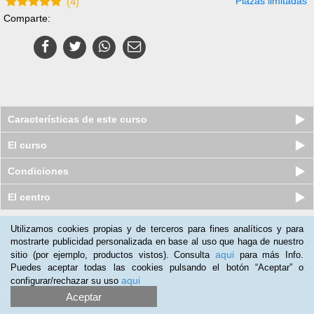
Plazas limitadas
(
4
)
Comparte:
Características de este curso
El curso
Condiciones
El centro
Utilizamos cookies propias y de terceros para fines analíticos y para
Nuestros clientes opinan:
mostrarte publicidad personalizada en base al uso que haga de nuestro
aqui
sitio (por ejemplo, productos vistos). Consulta
para más Info.
Maria Vitero
(08-09-2019)
Puedes aceptar todas las cookies pulsando el botón “Aceptar” o
Buena
aqui
configurar/rechazar su uso
Aceptar
Doina Fraunhofer
(08-06-2016)