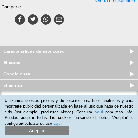
Oferta no disponible
Comparte:
Características de este curso
El curso
Condiciones
El centro
Máster online en Diseño Gráfico
Utilizamos cookies propias y de terceros para fines analíticos y para
mostrarte publicidad personalizada en base al uso que haga de nuestro
Plazas limitadas
79
€
aqui
sitio (por ejemplo, productos vistos). Consulta
para más Info.
350
€
Puedes aceptar todas las cookies pulsando el botón “Aceptar” o
aqui
configurar/rechazar su uso
Aceptar