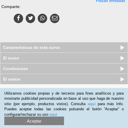
Plazas limitadas
Comparte:
Características de este curso
El curso
Condiciones
El centro
Quiénes somos
|
Preguntas frecuentes
|
Atención al Cliente
Utilizamos cookies propias y de terceros para fines analíticos y para
mostrarte publicidad personalizada en base al uso que haga de nuestro
Promociona tu negocio
|
Programa de Afiliación
aqui
sitio (por ejemplo, productos vistos). Consulta
para más Info.
2012-2026 Aprendum
Puedes aceptar todas las cookies pulsando el botón “Aceptar” o
LLámanos:
aqui
configurar/rechazar su uso
Aceptar
+34 91 989 0489