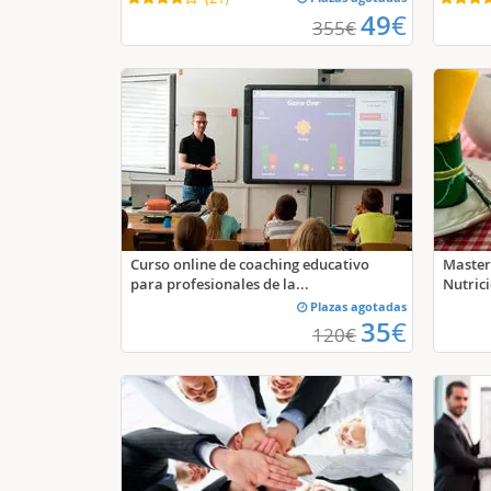
49
€
355
€
Curso online de coaching educativo
Master
para profesionales de la...
Nutric
Plazas agotadas
35
€
120
€