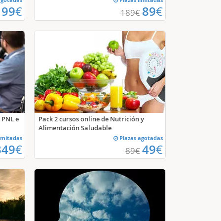
99
€
89
€
189
€
 PNL e
Pack 2 cursos online de Nutrición y
Alimentación Saludable
imitadas
Plazas agotadas
349
€
49
€
89
€