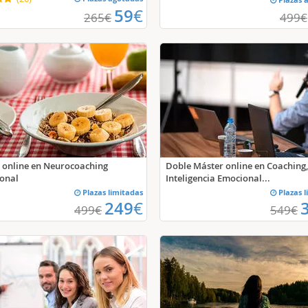
59
€
265
€
499
€
 online en Neurocoaching
Doble Máster online en Coaching,
ional
Inteligencia Emocional...
Plazas limitadas
Plazas l
249
€
499
€
549
€