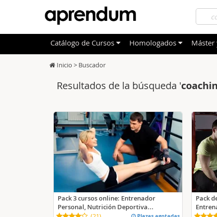
Catálogo
de
Cursos
Homologados
Máster 
Inicio >
Buscador
TODOS
TODOS
Sanidad
Salud
Resultados de la búsqueda '
coachi
OFERTAS DESTACADAS
ECTS
Informá
Educac
CURSOS MÁS VALORADOS
CNFC
Idioma
Admini
(Comisión Nacional de Formación)
NOVEDADES DE NUESTRO CATÁLOGO
Admini
Market
Deporte
Educac
Otras T
Pack 3 cursos online: Entrenador
Pack de
Personal, Nutrición Deportiva...
Entren
(
21
)
Plazas agotadas