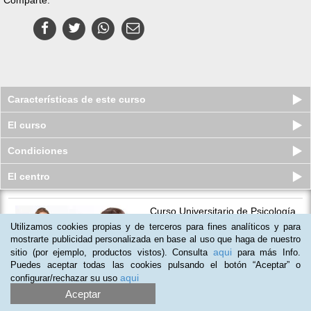
Características de este curso
El curso
Condiciones
El centro
Curso Universitario de Psicología
Terapéutica y Conductual
Utilizamos cookies propias y de terceros para fines analíticos y para
Plazas limitadas
mostrarte publicidad personalizada en base al uso que haga de nuestro
89
€
189
€
aqui
sitio (por ejemplo, productos vistos). Consulta
para más Info.
Puedes aceptar todas las cookies pulsando el botón “Aceptar” o
aqui
configurar/rechazar su uso
Aceptar