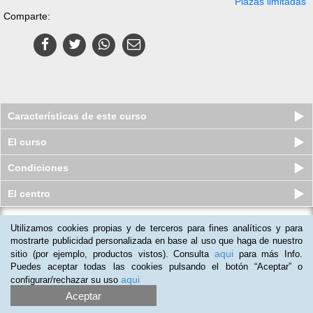
Plazas limitadas
Comparte:
Características de este curso
El curso
Condiciones
El centro
Utilizamos cookies propias y de terceros para fines analíticos y para
Curso online de RCP Básica y
Primeros Auxilios (con o sin Tit...
mostrarte publicidad personalizada en base al uso que haga de nuestro
aqui
sitio (por ejemplo, productos vistos). Consulta
para más Info.
Plazas limitadas
99
€
129
€
Puedes aceptar todas las cookies pulsando el botón “Aceptar” o
aqui
configurar/rechazar su uso
Aceptar