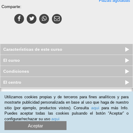
Plazas agotadas
Comparte:
Características de este curso
El curso
Condiciones
El centro
Marketing en Redes Sociales e
Utilizamos cookies propias y de terceros para fines analíticos y para
Implantación de Negocio Electrónico
mostrarte publicidad personalizada en base al uso que haga de nuestro
aqui
Plazas limitadas
sitio (por ejemplo, productos vistos). Consulta
para más Info.
69
€
69
€
Puedes aceptar todas las cookies pulsando el botón “Aceptar” o
aqui
configurar/rechazar su uso
Aceptar