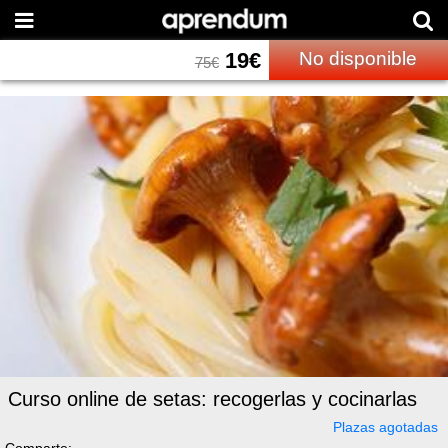
19
€
No disponible
75
€
Curso online de setas: recogerlas y cocinarlas
Plazas agotadas
Comparte: