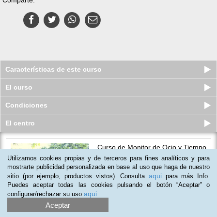
Características de este curso
El curso
Condiciones
El centro
Curso de Monitor de Ocio y Tiempo
Libre (Diploma Universitario)
Utilizamos cookies propias y de terceros para fines analíticos y para
Plazas agotadas
mostrarte publicidad personalizada en base al uso que haga de nuestro
59
€
95
€
aqui
sitio (por ejemplo, productos vistos). Consulta
para más Info.
Puedes aceptar todas las cookies pulsando el botón “Aceptar” o
aqui
configurar/rechazar su uso
(
10
)
Aceptar