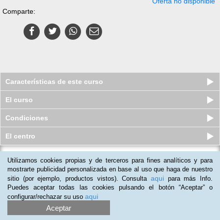
Oferta no disponible
Comparte:
Características de este curso
El curso
Condiciones
El centro
Utilizamos cookies propias y de terceros para fines analíticos y para
Curso online de HTML5
mostrarte publicidad personalizada en base al uso que haga de nuestro
Plazas limitadas
29
€
aqui
sitio (por ejemplo, productos vistos). Consulta
para más Info.
49
€
Puedes aceptar todas las cookies pulsando el botón “Aceptar” o
aqui
configurar/rechazar su uso
Aceptar