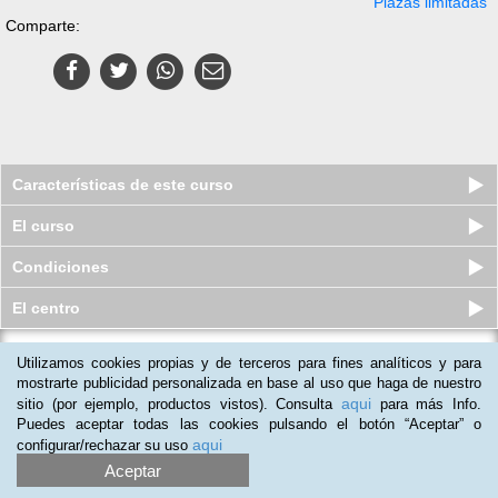
Plazas limitadas
Comparte:
Características de este curso
El curso
Condiciones
El centro
Utilizamos cookies propias y de terceros para fines analíticos y para
Curso online de Inglés Esencial.
Preguntas Frecuentes
mostrarte publicidad personalizada en base al uso que haga de nuestro
aqui
sitio (por ejemplo, productos vistos). Consulta
para más Info.
Plazas limitadas
29
€
49
€
Puedes aceptar todas las cookies pulsando el botón “Aceptar” o
aqui
configurar/rechazar su uso
Aceptar
(
3
)