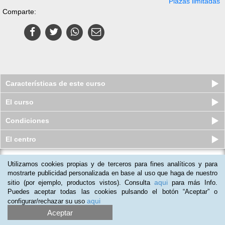
Plazas limitadas
Comparte:
Características de este curso
El curso
Condiciones
El centro
Utilizamos cookies propias y de terceros para fines analíticos y para
Curso online de Especialista en
Logopedia en la Disfonía Infantil
mostrarte publicidad personalizada en base al uso que haga de nuestro
aqui
sitio (por ejemplo, productos vistos). Consulta
para más Info.
Plazas limitadas
89
€
129
€
Puedes aceptar todas las cookies pulsando el botón “Aceptar” o
aqui
configurar/rechazar su uso
Aceptar
(
2
)