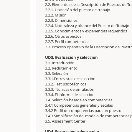
2.2. Elementos de la Descripción de Puestos de Tr
2.2.1. Ubicación del puesto de trabajo
2.2.2. Misión
2.2.3. Dimensiones
2.2.4. Naturaleza y alcance del Puesto de Trabajo
2.2.5. Conocimientos y experiencias requeridos
2.2.6. Otros aspectos
2.2.7. Perfil competencial
2.3. Proceso operativo de la Descripción de Puest
UD3. Evaluación y selección
3.1 .Introducción
3.2. Reclutamiento
3.3. Selección
3.3.1.Entrevistas de selección
3.3.2. Test psicotécnicos
3.3.3. Técnicas de simulación
3.3.4. El informe de selección
3.4. Selección basada en competencias
3.4.1 Competencias generales y escalas
3.4.2 Perfil de competencias para un puesto
3.4.3 Simplificación del modelo de competencias p
3.5. Assessment Center
UD4. Formación y desarrollo