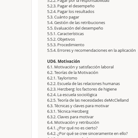
5.2.2. Pagar por la responsabilidad
5.2.3. Pagar el desempeño
5.2.4. Pagar los resultados
5.3. Cuánto pagar
5.4. Gestión de las retribuciones
5.5. Evaluación del desempeño
5.5.1. Características
5.5.2. Objetivos
5.5.3. Procedimiento
5.5.4. Errores y recomendaciones en la aplicación
UD6. Motivación
6.1. Motivación y satisfacción laboral
6.2. Teorías de la Motivación
6.2.1. Taylorismo
6.2.2. Escuela de las relaciones humanas
6.2.3. Herzberg: los factores de higiene
6.2.4. La escuela sociológica
6.2.5. Teoría de las necesidades deMcClelland
6.3. Técnicas y claves para motivar
6.3.1. Técnica Herzberg
6.3.2. Claves para motivar
6.4. Motivación y retribución
6.4.1. ¿Por qué no es cierto?
6.4.2. ¿Por qué se cree sinceramente en ello?