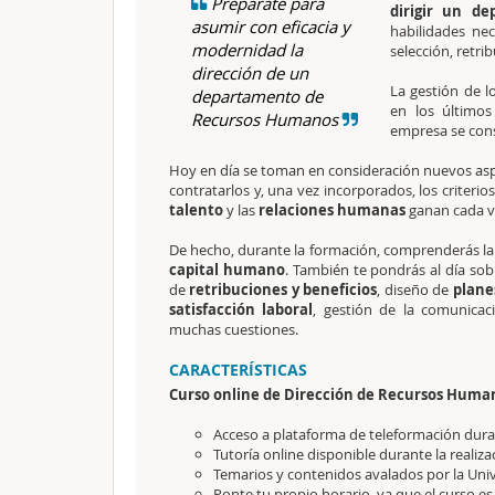
Prepárate para
dirigir un d
asumir con eficacia y
habilidades nec
modernidad la
selección, retrib
dirección de un
La gestión de l
departamento de
en los último
Recursos Humanos
empresa se con
Hoy en día se toman en consideración nuevos as
contratarlos y, una vez incorporados, los criterio
talento
y las
relaciones humanas
ganan cada v
De hecho, durante la formación, comprenderás la 
capital humano
. También te pondrás al día sob
de
retribuciones y beneficios
, diseño de
plane
satisfacción laboral
, gestión de la comunicac
muchas cuestiones.
CARACTERÍSTICAS
Curso online de Dirección de Recursos Huma
Acceso a plataforma de teleformación durant
Tutoría online disponible durante la realiza
Temarios y contenidos avalados por la Uni
Ponte tu propio horario, ya que el curso es