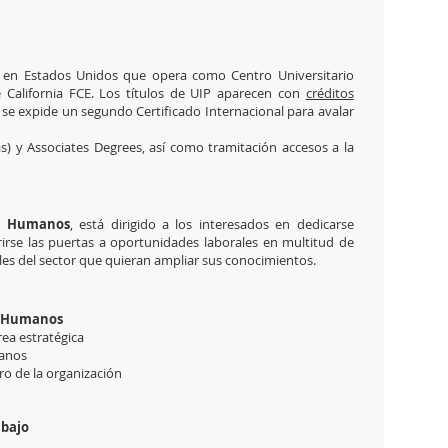
a en Estados Unidos que opera como Centro Universitario
 California FCE. Los títulos de UIP aparecen con
créditos
e expide un segundo Certificado Internacional para avalar
s) y Associates Degrees, así como tramitación accesos a la
os Humanos
, está dirigido a los interesados en dedicarse
rse las puertas a oportunidades laborales en multitud de
es del sector que quieran ampliar sus conocimientos.
os Humanos
ea estratégica
manos
ro de la organización
abajo