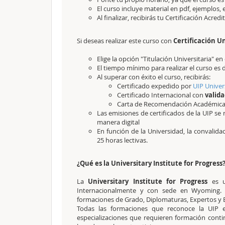
El curso incluye material en pdf, ejemplos, e
Al finalizar, recibirás tu Certificación Acred
Si deseas realizar este curso con
Certificación Un
Elige la opción "Titulación Universitaria" 
El tiempo mínimo para realizar el curso es 
Al superar con éxito el curso, recibirás:
Certificado expedido por
UIP Univer
Certificado Internacional con
valida
Carta de Recomendación Académic
Las emisiones de certificados de la UIP se 
manera digital
En función de la Universidad, la convalid
25 horas lectivas.
¿Qué es la Universitary Institute for Progress
La
Universitary Institute for Progress
es u
Internacionalmente y con sede en Wyoming. L
formaciones de Grado, Diplomaturas, Expertos y Es
Todas las formaciones que reconoce la UIP e
especializaciones que requieren formación cont