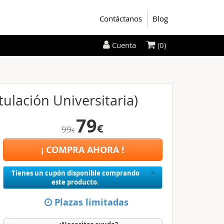
Contáctanos
Blog
(0)
Cuenta
ulación Universitaria)
79
€
99
€
¡ COMPRA AHORA !
Close
×
Tienes un cupón disponible comprando
este producto.
Plazas limitadas