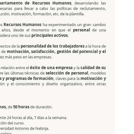
epartamento de Recursos Humanos
, desarrolando las
esarias para llevar a cabo las políticas de reclutamiento,
ución, motivación, formación, etc. de la plantilla.
os
Recursos Humanos
ha experimentado un gran cambio
s años, desde el momento en que el
personal
de una
sidera uno de sus
principales activos.
pectos de la
personalidad de los trabajadores
a la hora de
s de
motivación, satisfacción, gestión del potencial y el
ez más peso en las empresas.
relación entre el
éxito de una empresa
y la
calidad de su
re las últimas técnicas de
selección de personal
, modelos
s y programas de formación
, claves para la
motivación y
ión y el conocimiento y diseño organizativo, entre otras
nos,
de
50 horas
de duración.
e 24 horas al día, 7 días a la semana.
ción del curso.
versidad Antonio de Nebrija.
 online.