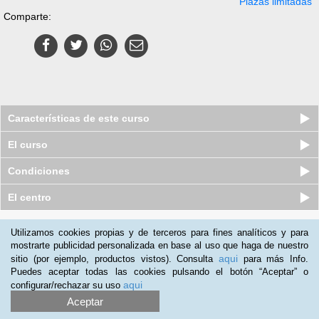
Plazas limitadas
Comparte:
Características de este curso
El curso
Condiciones
El centro
Quiénes somos
|
Preguntas frecuentes
|
Atención al Cliente
Utilizamos cookies propias y de terceros para fines analíticos y para
mostrarte publicidad personalizada en base al uso que haga de nuestro
Promociona tu negocio
|
Programa de Afiliación
aqui
sitio (por ejemplo, productos vistos). Consulta
para más Info.
2012-2026 Aprendum
Puedes aceptar todas las cookies pulsando el botón “Aceptar” o
LLámanos:
aqui
configurar/rechazar su uso
Aceptar
+34 91 989 0489