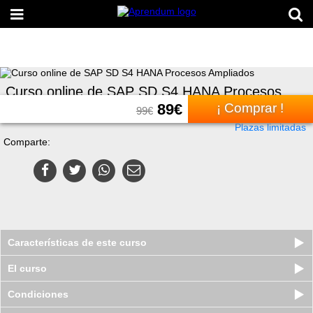
Curso online de SAP SD S4 HANA Procesos
Ampliados
89
€
¡ Comprar !
99
€
Plazas limitadas
Comparte:
Características de este curso
El curso
Condiciones