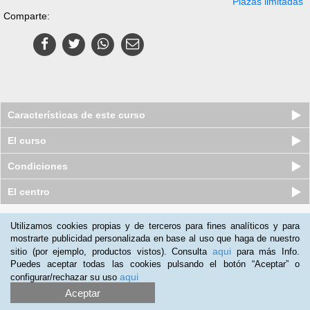
Plazas limitadas
Comparte:
Características de este curso
El curso
Condiciones
El centro
Quiénes somos
|
Preguntas frecuentes
|
Atención al Cliente
Utilizamos cookies propias y de terceros para fines analíticos y para
mostrarte publicidad personalizada en base al uso que haga de nuestro
Promociona tu negocio
|
Programa de Afiliación
aqui
sitio (por ejemplo, productos vistos). Consulta
para más Info.
2012-2026 Aprendum
Puedes aceptar todas las cookies pulsando el botón “Aceptar” o
LLámanos:
aqui
configurar/rechazar su uso
Aceptar
+34 91 989 0489