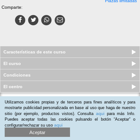
Plazas limitadas
Comparte:
Características de este curso
El curso
Condiciones
El centro
Utilizamos cookies propias y de terceros para fines analíticos y para
Curso de Monitor de Ocio y Tiempo
Libre (Diploma Universitario)
mostrarte publicidad personalizada en base al uso que haga de nuestro
aqui
sitio (por ejemplo, productos vistos). Consulta
para más Info.
Plazas agotadas
59
€
95
€
Puedes aceptar todas las cookies pulsando el botón “Aceptar” o
aqui
configurar/rechazar su uso
Aceptar
(
10
)