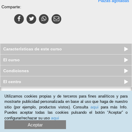
Plazas agotadas
Comparte:
Características de este curso
El curso
Condiciones
El centro
Utilizamos cookies propias y de terceros para fines analíticos y para
Marketing en Redes Sociales e
Implantación de Negocio Electrónico
mostrarte publicidad personalizada en base al uso que haga de nuestro
aqui
sitio (por ejemplo, productos vistos). Consulta
para más Info.
Plazas limitadas
69
€
69
€
Puedes aceptar todas las cookies pulsando el botón “Aceptar” o
aqui
configurar/rechazar su uso
Aceptar