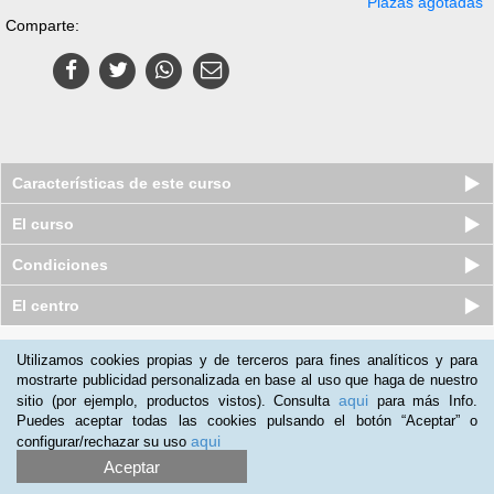
Plazas agotadas
Comparte:
Características de este curso
El curso
Condiciones
El centro
Quiénes somos
|
Preguntas frecuentes
|
Atención al Cliente
Utilizamos cookies propias y de terceros para fines analíticos y para
mostrarte publicidad personalizada en base al uso que haga de nuestro
Promociona tu negocio
|
Programa de Afiliación
aqui
sitio (por ejemplo, productos vistos). Consulta
para más Info.
2012-2026 Aprendum
Puedes aceptar todas las cookies pulsando el botón “Aceptar” o
LLámanos:
aqui
configurar/rechazar su uso
Aceptar
+34 91 989 0489