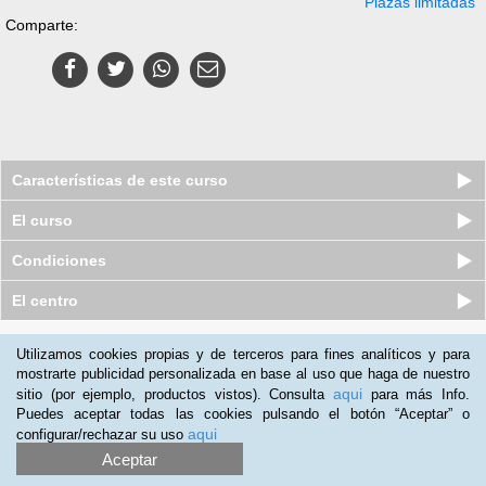
Plazas limitadas
Comparte:
Características de este curso
El curso
Condiciones
El centro
Quiénes somos
|
Preguntas frecuentes
|
Atención al Cliente
Utilizamos cookies propias y de terceros para fines analíticos y para
mostrarte publicidad personalizada en base al uso que haga de nuestro
Promociona tu negocio
|
Programa de Afiliación
aqui
sitio (por ejemplo, productos vistos). Consulta
para más Info.
2012-2026 Aprendum
Puedes aceptar todas las cookies pulsando el botón “Aceptar” o
LLámanos:
aqui
configurar/rechazar su uso
Aceptar
+34 91 989 0489