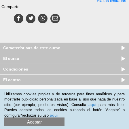
Plazas limitadas
Comparte:
Características de este curso
El curso
Condiciones
El centro
Quiénes somos
|
Preguntas frecuentes
|
Atención al Cliente
Utilizamos cookies propias y de terceros para fines analíticos y para
mostrarte publicidad personalizada en base al uso que haga de nuestro
Promociona tu negocio
|
Programa de Afiliación
aqui
sitio (por ejemplo, productos vistos). Consulta
para más Info.
2012-2026 Aprendum
Puedes aceptar todas las cookies pulsando el botón “Aceptar” o
LLámanos:
aqui
configurar/rechazar su uso
Aceptar
+34 91 989 0489