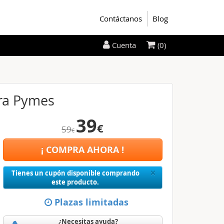
Contáctanos
Blog
(0)
Cuenta
ara Pymes
39
€
59
€
¡ COMPRA AHORA !
Close
×
Tienes un cupón disponible comprando
este producto.
Plazas limitadas
¿Necesitas ayuda?