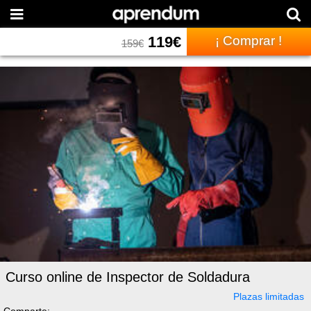
119
€
¡ Comprar !
159
€
Curso online de Inspector de Soldadura
Plazas limitadas
Comparte: