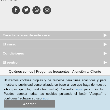
Características de este curso
El curso
Condiciones
El centro
Quiénes somos
|
Preguntas frecuentes
|
Atención al Cliente
Promociona tu negocio
|
Programa de Afiliación
Utilizamos cookies propias y de terceros para fines analíticos y para
mostrarte publicidad personalizada en base al uso que haga de nuestro
2012-2026 Aprendum
aqui
sitio (por ejemplo, productos vistos). Consulta
para más Info.
LLámanos:
Puedes aceptar todas las cookies pulsando el botón “Aceptar” o
aqui
configurar/rechazar su uso
+34 91 989 0489
Aceptar
Condiciones de uso
|
Política de privacidad