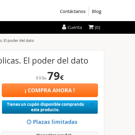
Contáctanos
Blog
(0)
Cuenta
. El poder del dato
icas. El poder del dato
79
€
119
€
¡ COMPRA AHORA !
Close
×
Tienes un cupón disponible comprando
este producto.
Plazas limitadas