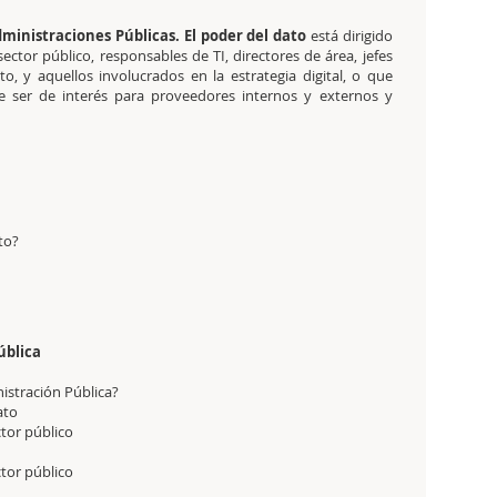
ministraciones Públicas. El poder del dato
está dirigido
ector público, responsables de TI, directores de área, jefes
to, y aquellos involucrados en la estrategia digital, o que
e ser de interés para proveedores internos y externos y
to?
ública
nistración Pública?
dato
ctor público
ctor público