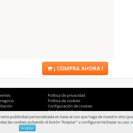
¡ COMPRA AHORA !
uentes
Política de privacidad
 negocio
Política de cookies
liación
Configuración de cookies
Condiciones de uso
trarte publicidad personalizada en base al uso que haga de nuestro sitio (po
das las cookies pulsando el botón “Aceptar” o configurar/rechazar su uso
a
© 2012-2026 Aprendum
Aceptar