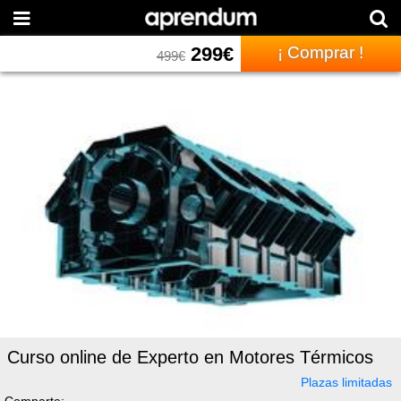
299
€
¡ Comprar !
499
€
Curso online de Experto en Motores Térmicos
Plazas limitadas
Comparte: