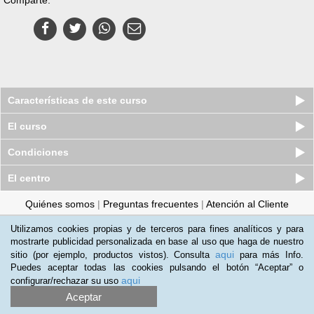
Características de este curso
El curso
Condiciones
El centro
Quiénes somos
|
Preguntas frecuentes
|
Atención al Cliente
Promociona tu negocio
|
Programa de Afiliación
Utilizamos cookies propias y de terceros para fines analíticos y para
mostrarte publicidad personalizada en base al uso que haga de nuestro
2012-2026 Aprendum
aqui
sitio (por ejemplo, productos vistos). Consulta
para más Info.
LLámanos:
Puedes aceptar todas las cookies pulsando el botón “Aceptar” o
aqui
configurar/rechazar su uso
+34 91 989 0489
Aceptar
Condiciones de uso
|
Política de privacidad